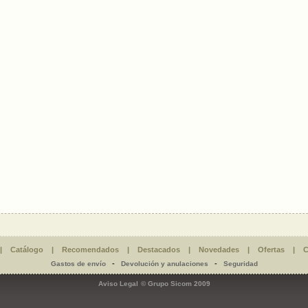
|
Catálogo
|
Recomendados
|
Destacados
|
Novedades
|
Ofertas
|
C
-
-
Gastos de envío
Devolución y anulaciones
Seguridad
Aviso Legal
© Grupo Sicom 2009