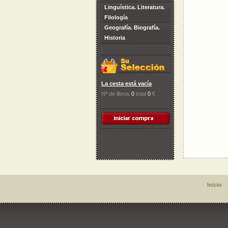
Linguística. Literatura.
Filología
Geografía. Biografía.
Historia
La cesta está vacía
Nº de libros
0
total
0
€
Inicio