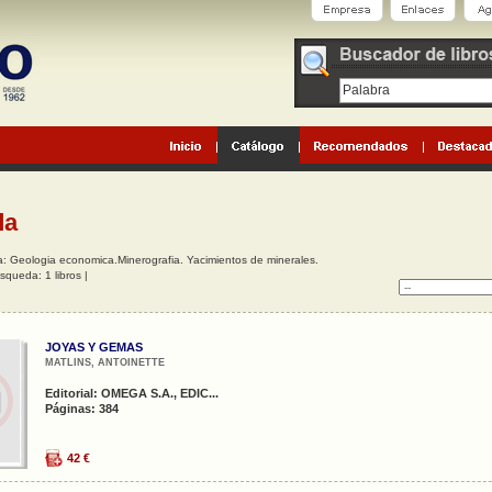
da
 Geologia economica.Minerografia. Yacimientos de minerales.
squeda: 1 libros |
JOYAS Y GEMAS
MATLINS, ANTOINETTE
Editorial: OMEGA S.A., EDIC...
Páginas: 384
42 €