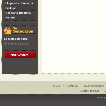
Linguística. Literatura.
Filología
Geografía. Biografía.
Historia
La cesta está vacía
Nº de libros
0
total
0
€
Inicio
|
Catálogo
|
Recomendados
-
Gastos de envío
D
Aviso L