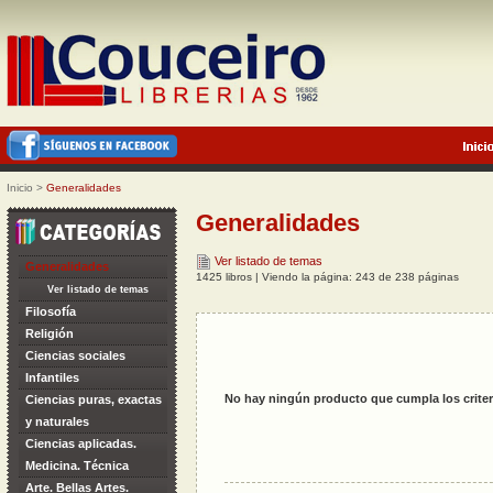
Inicio
>
Generalidades
Generalidades
Ver listado de temas
Generalidades
1425 libros | Viendo la página: 243 de 238 páginas
Ver listado de temas
Filosofía
Religión
Ciencias sociales
Infantiles
No hay ningún producto que cumpla los criter
Ciencias puras, exactas
y naturales
Ciencias aplicadas.
Medicina. Técnica
Arte. Bellas Artes.