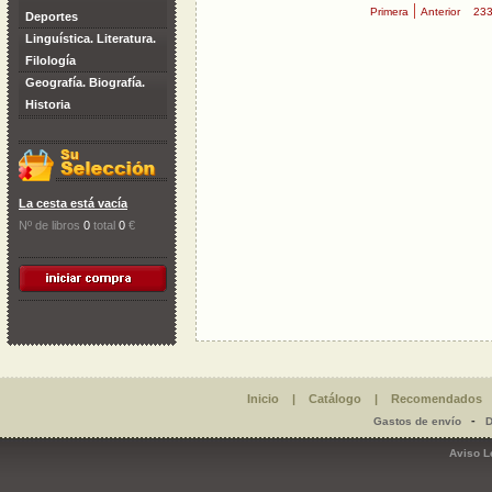
|
Primera
Anterior
23
Deportes
Linguística. Literatura.
Filología
Geografía. Biografía.
Historia
La cesta está vacía
Nº de libros
0
total
0
€
Inicio
|
Catálogo
|
Recomendados
-
Gastos de envío
D
Aviso L