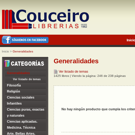
Inicio
>
Generalidades
Generalidades
Ver listado de temas
Generalidades
1425 libros | Viendo la página: 246 de 238 páginas
Ver listado de temas
Filosofía
Religión
Ciencias sociales
Infantiles
No hay ningún producto que cumpla los criter
Ciencias puras, exactas
y naturales
Ciencias aplicadas.
Medicina. Técnica
Arte. Bellas Artes.