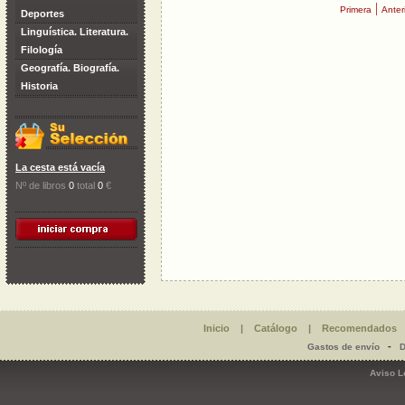
|
Primera
Anter
Deportes
Linguística. Literatura.
Filología
Geografía. Biografía.
Historia
La cesta está vacía
Nº de libros
0
total
0
€
Inicio
|
Catálogo
|
Recomendados
-
Gastos de envío
D
Aviso L