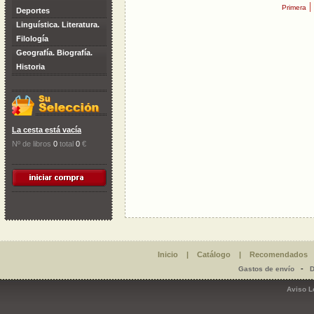
|
Primera
Deportes
Linguística. Literatura.
Filología
Geografía. Biografía.
Historia
La cesta está vacía
Nº de libros
0
total
0
€
Inicio
|
Catálogo
|
Recomendados
-
Gastos de envío
D
Aviso L