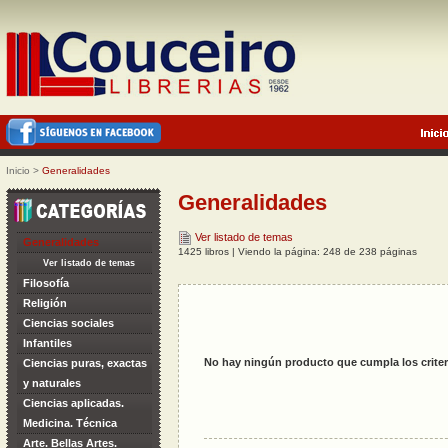
Inicio
>
Generalidades
Generalidades
Ver listado de temas
Generalidades
1425 libros | Viendo la página: 248 de 238 páginas
Ver listado de temas
Filosofía
Religión
Ciencias sociales
Infantiles
No hay ningún producto que cumpla los criter
Ciencias puras, exactas
y naturales
Ciencias aplicadas.
Medicina. Técnica
Arte. Bellas Artes.