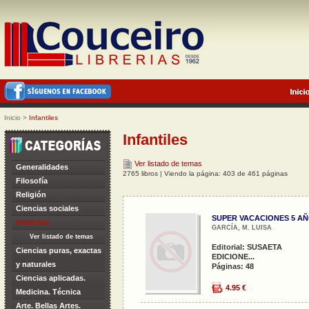
Inicio
>
Infantiles
Infantiles
Ver listado de temas
Generalidades
2765 libros | Viendo la página: 403 de 461 páginas
Filosofía
Religión
Ciencias sociales
SUPER VACACIONES 5 A
Infantiles
GARCÍA, M. LUISA
Ver listado de temas
Editorial: SUSAETA
Ciencias puras, exactas
EDICIONE...
y naturales
Páginas: 48
Ciencias aplicadas.
4.95 €
Medicina. Técnica
Arte. Bellas Artes.