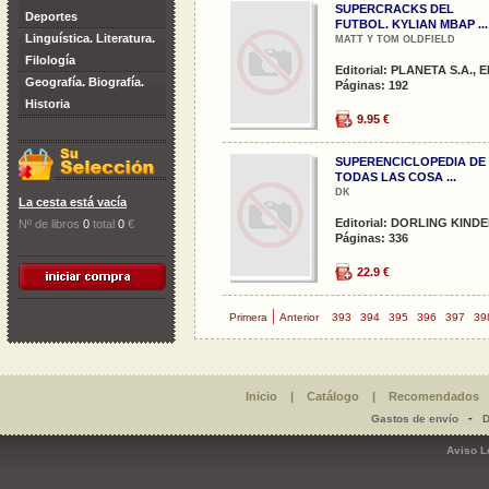
SUPERCRACKS DEL
Deportes
FUTBOL. KYLIAN MBAP ...
Linguística. Literatura.
MATT Y TOM OLDFIELD
Filología
Editorial: PLANETA S.A., ED
Geografía. Biografía.
Páginas: 192
Historia
9.95 €
SUPERENCICLOPEDIA DE
TODAS LAS COSA ...
DK
La cesta está vacía
Editorial: DORLING KIND
Nº de libros
0
total
0
€
Páginas: 336
22.9 €
|
Primera
Anterior
393
394
395
396
397
39
Inicio
|
Catálogo
|
Recomendados
-
Gastos de envío
D
Aviso L