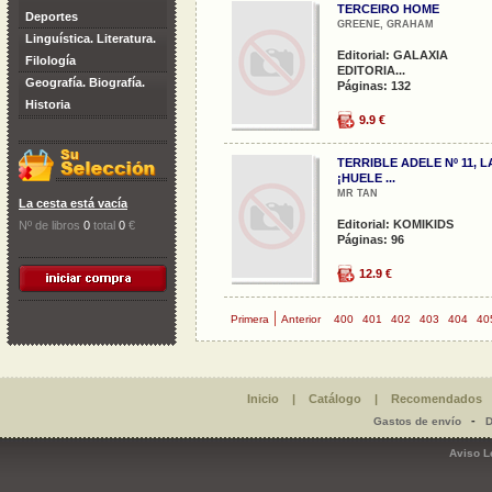
TERCEIRO HOME
Deportes
GREENE, GRAHAM
Linguística. Literatura.
Editorial: GALAXIA
Filología
EDITORIA...
Geografía. Biografía.
Páginas: 132
Historia
9.9 €
TERRIBLE ADELE Nº 11, L
¡HUELE ...
MR TAN
La cesta está vacía
Editorial: KOMIKIDS
Nº de libros
0
total
0
€
Páginas: 96
12.9 €
|
Primera
Anterior
400
401
402
403
404
40
Inicio
|
Catálogo
|
Recomendados
-
Gastos de envío
D
Aviso L