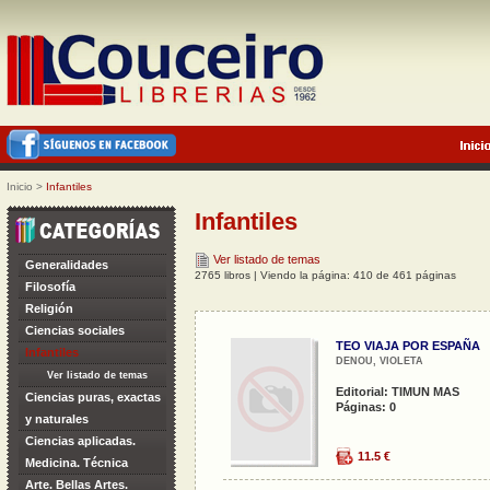
Inicio
>
Infantiles
Infantiles
Ver listado de temas
Generalidades
2765 libros | Viendo la página: 410 de 461 páginas
Filosofía
Religión
Ciencias sociales
TEO VIAJA POR ESPAÑA
Infantiles
DENOU, VIOLETA
Ver listado de temas
Editorial: TIMUN MAS
Ciencias puras, exactas
Páginas: 0
y naturales
Ciencias aplicadas.
11.5 €
Medicina. Técnica
Arte. Bellas Artes.