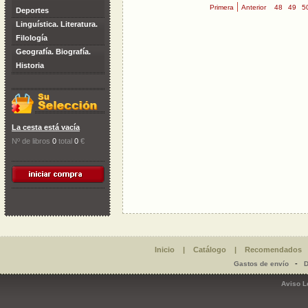
|
Primera
Anterior
48
49
5
Deportes
Linguística. Literatura.
Filología
Geografía. Biografía.
Historia
La cesta está vacía
Nº de libros
0
total
0
€
Inicio
|
Catálogo
|
Recomendados
-
Gastos de envío
D
Aviso L