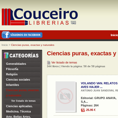
Inicio
>
Ciencias puras, exactas y naturales
Ciencias puras, exactas y
Ver listado de temas
Generalidades
344 libros | Viendo la página: 58 de 58 páginas
Filosofía
Religión
Ciencias sociales
VOLANDO VAN. RELATOS
Infantiles
AVES VIAJER ...
Ciencias puras, exactas
ANTONIO JUAN SANDOVAL RE
y naturales
Editorial: GRUPO ANAYA,
Ver listado de temas
S.A...
Páginas: 264
Ciencias aplicadas.
25.95 €
Medicina. Técnica
Arte. Bellas Artes.