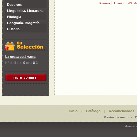
|
Primera
Anterior
43
4
Deportes
Linguística. Literatura.
Filología
Geografía. Biografía.
Historia
La cesta está vacía
Nº de libros
0
total
0
€
Inicio
|
Catálogo
|
Recomendados
-
Gastos de envío
D
Aviso L