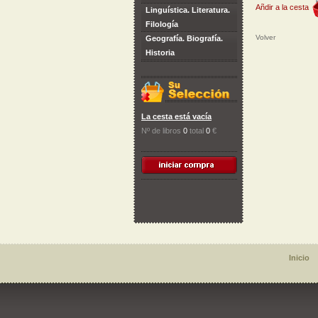
Añdir a la cesta
Linguística. Literatura.
Filología
Volver
Geografía. Biografía.
Historia
La cesta está vacía
Nº de libros
0
total
0
€
Inicio