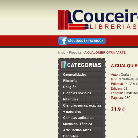
Inicio
>
Filosofía
>
A CUALQUIER OTRA PARTE
A CUALQUIE
Generalidades
Autor:
Dorian
Isbn:
978-84-01-0
Filosofía
Editorial:
PLAZA Y
Religión
Edición:
01
Ciencias sociales
Lengua:
Castellan
Páginas:
280
Infantiles
Ciencias puras, exactas
24.9 €
y naturales
Ciencias aplicadas.
Medicina. Técnica
Arte. Bellas Artes.
Deportes