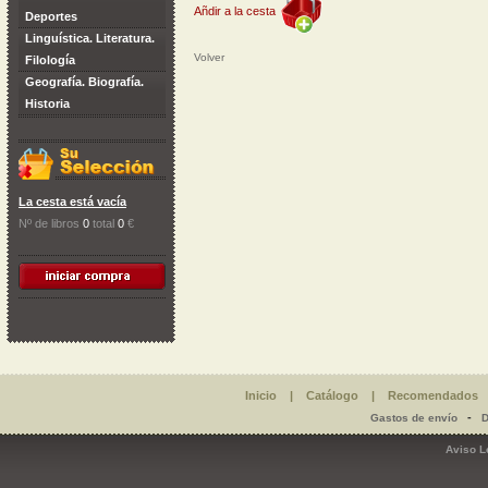
Añdir a la cesta
Deportes
Linguística. Literatura.
Volver
Filología
Geografía. Biografía.
Historia
La cesta está vacía
Nº de libros
0
total
0
€
Inicio
|
Catálogo
|
Recomendados
-
Gastos de envío
D
Aviso L