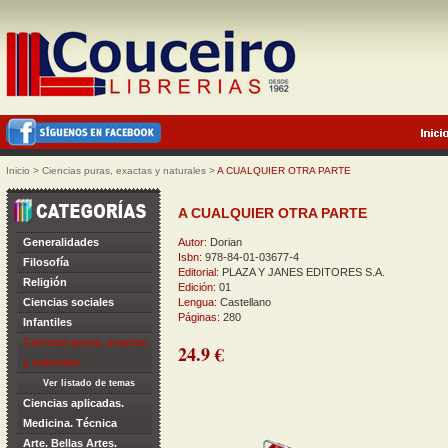
Inicio
>
Ciencias puras, exactas y naturales
>
A CUALQUIER OTRA PARTE
A CUALQUIER OTRA PARTE
Generalidades
Autor:
Dorian
Isbn:
978-84-01-03677-4
Filosofía
Editorial:
PLAZA Y JANES EDITORES S.A.
Religión
Edición:
01
Ciencias sociales
Lengua:
Castellano
Páginas:
280
Infantiles
Ciencias puras, exactas
24.9 €
y naturales
Ver listado de temas
Ciencias aplicadas.
Medicina. Técnica
Arte. Bellas Artes.