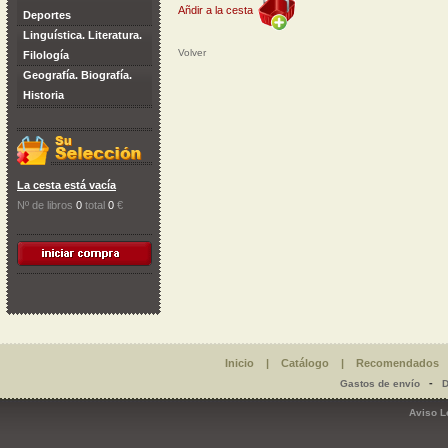
Añdir a la cesta
Deportes
Linguística. Literatura.
Volver
Filología
Geografía. Biografía.
Historia
La cesta está vacía
Nº de libros
0
total
0
€
Inicio
|
Catálogo
|
Recomendados
-
Gastos de envío
D
Aviso L