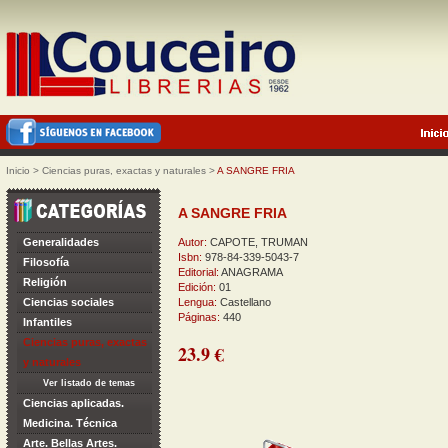
Inicio
>
Ciencias puras, exactas y naturales
>
A SANGRE FRIA
A SANGRE FRIA
Generalidades
Autor:
CAPOTE, TRUMAN
Isbn:
978-84-339-5043-7
Filosofía
Editorial:
ANAGRAMA
Religión
Edición:
01
Ciencias sociales
Lengua:
Castellano
Páginas:
440
Infantiles
Ciencias puras, exactas
23.9 €
y naturales
Ver listado de temas
Ciencias aplicadas.
Medicina. Técnica
Arte. Bellas Artes.