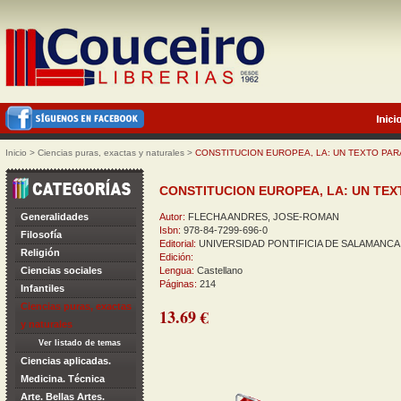
Inicio
>
Ciencias puras, exactas y naturales
>
CONSTITUCION EUROPEA, LA: UN TEXTO PA
CONSTITUCION EUROPEA, LA: UN TE
Generalidades
Autor:
FLECHA ANDRES, JOSE-ROMAN
Isbn:
978-84-7299-696-0
Filosofía
Editorial:
UNIVERSIDAD PONTIFICIA DE SALAMANCA
Religión
Edición:
Ciencias sociales
Lengua:
Castellano
Páginas:
214
Infantiles
Ciencias puras, exactas
13.69 €
y naturales
Ver listado de temas
Ciencias aplicadas.
Medicina. Técnica
Arte. Bellas Artes.