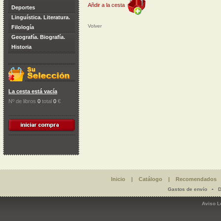
Añdir a la cesta
Deportes
Linguística. Literatura.
Volver
Filología
Geografía. Biografía.
Historia
La cesta está vacía
Nº de libros
0
total
0
€
Inicio
|
Catálogo
|
Recomendados
-
Gastos de envío
D
Aviso L