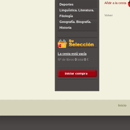
Añdir a la cesta
Deportes
Linguística. Literatura.
Volver
Filología
Geografía. Biografía.
Historia
La cesta está vacía
Nº de libros
0
total
0
€
Inicio