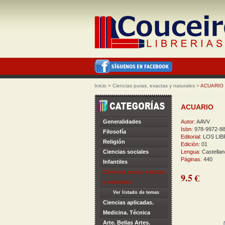
Inicio
>
Ciencias puras, exactas y naturales
>
ACUARIO
ACUARIO
Generalidades
Autor:
AAVV
Isbn:
978-9972-88
Filosofía
Editorial:
LOS LI
Religión
Edición:
01
Ciencias sociales
Lengua:
Castellan
Páginas:
440
Infantiles
Ciencias puras, exactas
9.5 €
y naturales
Ver listado de temas
Ciencias aplicadas.
Medicina. Técnica
Arte. Bellas Artes.