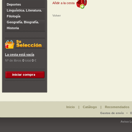
Añdir a la cesta
Deportes
Linguística. Literatura.
Volver
Filología
Geografía. Biografía.
Historia
La cesta está vacía
Nº de libros
0
total
0
€
Inicio
|
Catálogo
|
Recomendados
-
Gastos de envío
D
Aviso L