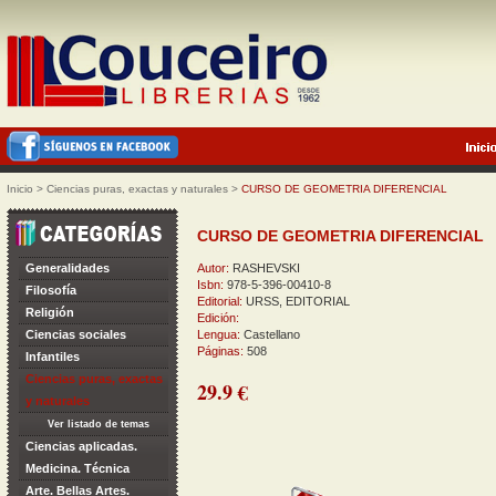
Inicio
>
Ciencias puras, exactas y naturales
>
CURSO DE GEOMETRIA DIFERENCIAL
CURSO DE GEOMETRIA DIFERENCIAL
Generalidades
Autor:
RASHEVSKI
Isbn:
978-5-396-00410-8
Filosofía
Editorial:
URSS, EDITORIAL
Religión
Edición:
Ciencias sociales
Lengua:
Castellano
Páginas:
508
Infantiles
Ciencias puras, exactas
29.9 €
y naturales
Ver listado de temas
Ciencias aplicadas.
Medicina. Técnica
Arte. Bellas Artes.