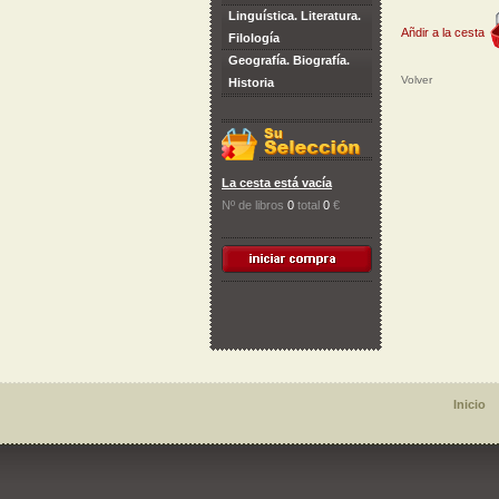
Linguística. Literatura.
Añdir a la cesta
Filología
Geografía. Biografía.
Volver
Historia
La cesta está vacía
Nº de libros
0
total
0
€
Inicio