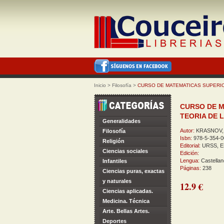
Inicio
>
Filosofía
>
CURSO DE MATEMATICAS SUPERIO
CURSO DE M
TEORIA DE 
Generalidades
Autor:
KRASNOV, 
Filosofía
Isbn:
978-5-354-0
Religión
Editorial:
URSS, E
Ciencias sociales
Edición:
Lengua:
Castellan
Infantiles
Páginas:
238
Ciencias puras, exactas
y naturales
12.9 €
Ciencias aplicadas.
Medicina. Técnica
Arte. Bellas Artes.
Deportes