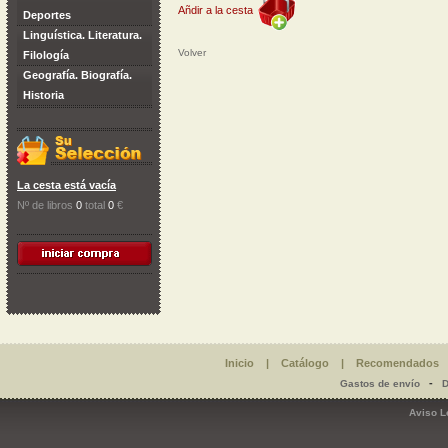
Añdir a la cesta
Deportes
Linguística. Literatura.
Volver
Filología
Geografía. Biografía.
Historia
La cesta está vacía
Nº de libros
0
total
0
€
Inicio
|
Catálogo
|
Recomendados
-
Gastos de envío
D
Aviso L