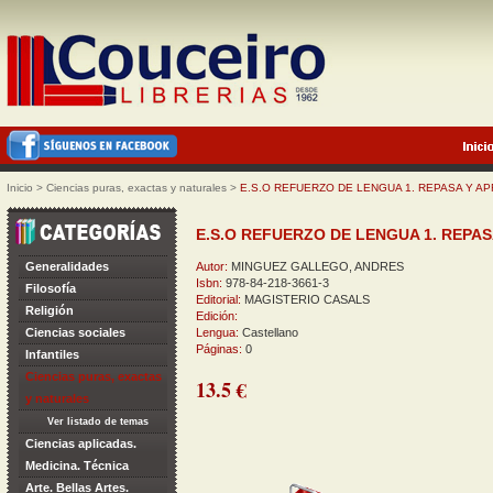
Inicio
>
Ciencias puras, exactas y naturales
>
E.S.O REFUERZO DE LENGUA 1. REPASA Y A
E.S.O REFUERZO DE LENGUA 1. REPA
Generalidades
Autor:
MINGUEZ GALLEGO, ANDRES
Isbn:
978-84-218-3661-3
Filosofía
Editorial:
MAGISTERIO CASALS
Religión
Edición:
Ciencias sociales
Lengua:
Castellano
Páginas:
0
Infantiles
Ciencias puras, exactas
13.5 €
y naturales
Ver listado de temas
Ciencias aplicadas.
Medicina. Técnica
Arte. Bellas Artes.