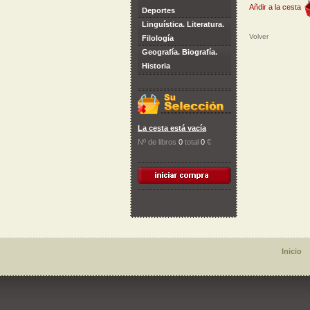
Añdir a la cesta
Deportes
Linguística. Literatura.
Volver
Filología
Geografía. Biografía.
Historia
La cesta está vacía
Nº de libros
0
total
0
€
Inicio