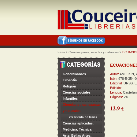
Inicio
>
Ciencias puras, exactas y naturales
>
ECUACIO
ECUACIONES
Generalidades
Autor:
AMELKIN, V
Isbn:
978-5-354-0
Filosofía
Editorial:
URSS, E
Religión
Edición:
Ciencias sociales
Lengua:
Castellan
Páginas:
240
Infantiles
Ciencias puras, exactas
12.9 €
y naturales
Ver listado de temas
Ciencias aplicadas.
Medicina. Técnica
Arte. Bellas Artes.