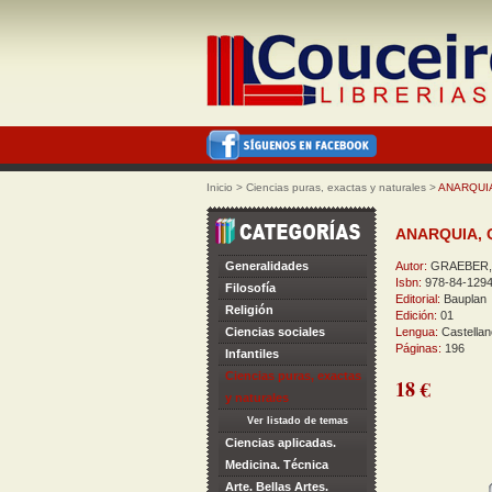
Inicio
>
Ciencias puras, exactas y naturales
>
ANARQUIA
ANARQUIA, 
Generalidades
Autor:
GRAEBER,
Isbn:
978-84-1294
Filosofía
Editorial:
Bauplan
Religión
Edición:
01
Ciencias sociales
Lengua:
Castellan
Páginas:
196
Infantiles
Ciencias puras, exactas
18 €
y naturales
Ver listado de temas
Ciencias aplicadas.
Medicina. Técnica
Arte. Bellas Artes.