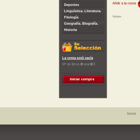
Añdir a la cesta
Deportes
Linguística. Literatura.
Volver
Filología
Geografía. Biografía.
Historia
La cesta está vacía
Nº de libros
0
total
0
€
Inicio