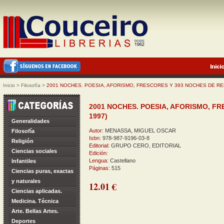
Inicio
>
Filosofía
>
2001 NOCHES. POESIA, AFORISMO, FRESCORES Y 393 NOCHES DE RE
2001 NOCHES. POESIA, AFORISMO, FR
1997)
Generalidades
Autor:
MENASSA, MIGUEL OSCAR
Filosofía
Isbn:
978-987-9196-03-8
Religión
Editorial:
GRUPO CERO, EDITORIAL
Ciencias sociales
Edición:
Lengua:
Castellano
Infantiles
Páginas:
515
Ciencias puras, exactas
y naturales
12.01 €
Ciencias aplicadas.
Medicina. Técnica
Arte. Bellas Artes.
Deportes