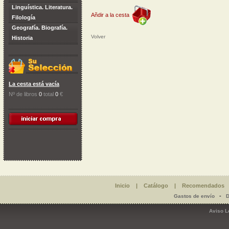
Linguística. Literatura.
Añdir a la cesta
Filología
Geografía. Biografía.
Volver
Historia
La cesta está vacía
Nº de libros
0
total
0
€
Inicio
|
Catálogo
|
Recomendados
-
Gastos de envío
D
Aviso L