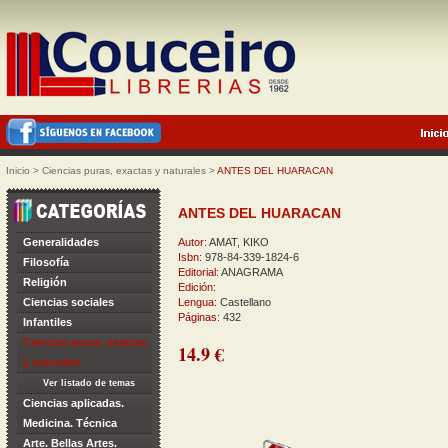
Inicio
>
Ciencias puras, exactas y naturales
>
ANTES DEL HUARACAN
ANTES DEL HUARACAN
Generalidades
Autor:
AMAT, KIKO
Isbn:
978-84-339-1824-6
Filosofía
Editorial:
ANAGRAMA
Religión
Edición:
Ciencias sociales
Lengua:
Castellano
Páginas:
432
Infantiles
Ciencias puras, exactas
14.9 €
y naturales
Ver listado de temas
Ciencias aplicadas.
Medicina. Técnica
Arte. Bellas Artes.