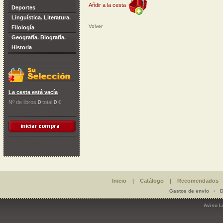
Añdir a la cesta
Deportes
Linguística. Literatura.
Volver
Filología
Geografía. Biografía.
Historia
La cesta está vacía
Nº de libros
0
total
0
€
Inicio
|
Catálogo
|
Recomendados
-
Gastos de envío
D
Aviso L