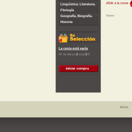
Añdir a la cesta
Linguística. Literatura.
Filología
Volver
Geografía. Biografía.
Historia
La cesta está vacía
Nº de libros
0
total
0
€
Inicio