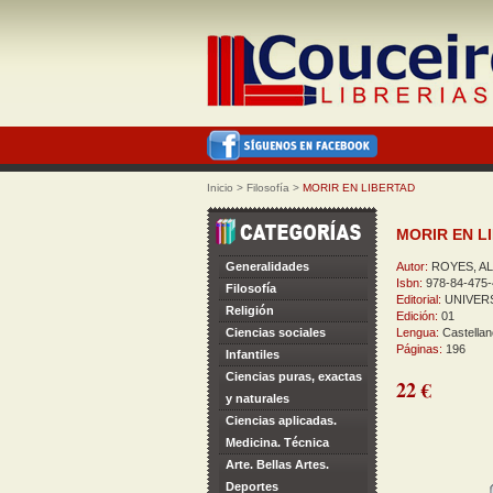
Inicio
>
Filosofía
>
MORIR EN LIBERTAD
MORIR EN L
Generalidades
Autor:
ROYES, AL
Isbn:
978-84-475-
Filosofía
Editorial:
UNIVER
Religión
Edición:
01
Ciencias sociales
Lengua:
Castellan
Páginas:
196
Infantiles
Ciencias puras, exactas
22 €
y naturales
Ciencias aplicadas.
Medicina. Técnica
Arte. Bellas Artes.
Deportes