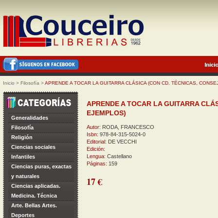
Inicio
>
Filosofía
>
APRENDE A TOCAR LA GUITARRA CLÁSICA (CON CD. TÉCNICAS, CONSE
APRENDE A TOCAR LA GUITARRA CLÁS
EJEMPLOS)
Generalidades
Autor:
RODA, FRANCESCO
Filosofía
Isbn:
978-84-315-5024-0
Religión
Editorial:
DE VECCHI
Ciencias sociales
Edición:
Lengua:
Castellano
Infantiles
Páginas:
159
Ciencias puras, exactas
y naturales
17 €
Ciencias aplicadas.
Medicina. Técnica
Arte. Bellas Artes.
Deportes