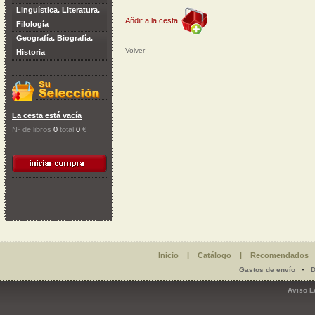
Linguística. Literatura.
Añdir a la cesta
Filología
Geografía. Biografía.
Volver
Historia
La cesta está vacía
Nº de libros
0
total
0
€
Inicio
|
Catálogo
|
Recomendados
-
Gastos de envío
D
Aviso L