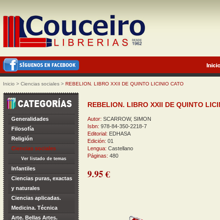
Inicio
>
Ciencias sociales
>
REBELION. LIBRO XXII DE QUINTO LICINIO CATO
REBELION. LIBRO XXII DE QUINTO LIC
Generalidades
Autor:
SCARROW, SIMON
Isbn:
978-84-350-2218-7
Filosofía
Editorial:
EDHASA
Religión
Edición:
01
Ciencias sociales
Lengua:
Castellano
Páginas:
480
Ver listado de temas
Infantiles
9.95 €
Ciencias puras, exactas
y naturales
Ciencias aplicadas.
Medicina. Técnica
Arte. Bellas Artes.