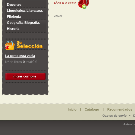
Añdir a la cesta
Deportes
Linguística. Literatura.
Volver
Filología
Geografía. Biografía.
Historia
La cesta está vacía
Nº de libros
0
total
0
€
Inicio
|
Catálogo
|
Recomendados
-
Gastos de envío
D
Aviso L