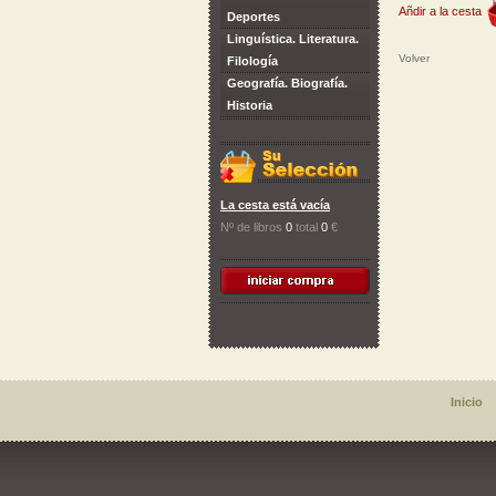
Añdir a la cesta
Deportes
Linguística. Literatura.
Volver
Filología
Geografía. Biografía.
Historia
La cesta está vacía
Nº de libros
0
total
0
€
Inicio