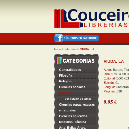
Inicio
>
Infantiles
>
VIUDA, LA
VIUDA, LA
Generalidades
Autor:
Barton, Fio
Isbn:
978-84-08-3
Filosofía
Editorial:
BOOKE
Religión
Edición:
01
Ciencias sociales
Lengua:
Castellan
Páginas:
528
Infantiles
Ver listado de temas
9.95 €
Ciencias puras, exactas
y naturales
Ciencias aplicadas.
Medicina. Técnica
Arte. Bellas Artes.