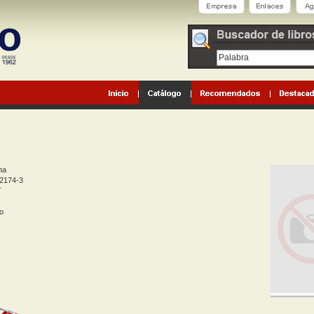
na
2174-3
T
o