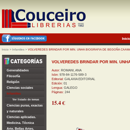
Inicio
>
Infantiles
>
VOLVEREDES BRINDAR POR MIN. UNHA BIOGRAFIA DE BEGOÑA CAA
VOLVEREDES BRINDAR POR MIN. UNH
Generalidades
Autor:
ROMANI, ANA
Isbn:
978-84-1176-589-3
Filosofía
Editorial:
GALAXIA EDITORIAL
Religión
Edición:
01
Ciencias sociales
Lengua:
GALEGO
Páginas:
244
Infantiles
Ver listado de temas
15.4 €
Ciencias puras, exactas
y naturales
Ciencias aplicadas.
Medicina. Técnica
Arte. Bellas Artes.