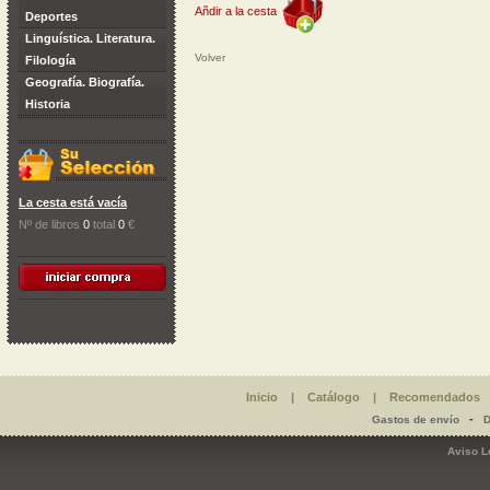
Añdir a la cesta
Deportes
Linguística. Literatura.
Volver
Filología
Geografía. Biografía.
Historia
La cesta está vacía
Nº de libros
0
total
0
€
Inicio
|
Catálogo
|
Recomendados
-
Gastos de envío
D
Aviso L