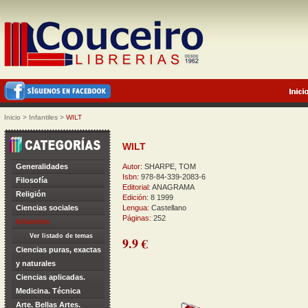
Inicio
>
Infantiles
>
WILT
WILT
Generalidades
Autor:
SHARPE, TOM
Isbn:
978-84-339-2083-6
Filosofía
Editorial:
ANAGRAMA
Religión
Edición:
8 1999
Ciencias sociales
Lengua:
Castellano
Páginas:
252
Infantiles
Ver listado de temas
9.9 €
Ciencias puras, exactas
y naturales
Ciencias aplicadas.
Medicina. Técnica
Arte. Bellas Artes.