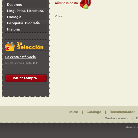
Añdir a la cesta
Deportes
Linguística. Literatura.
Volver
Filología
Geografía. Biografía.
Historia
La cesta está vacía
Nº de libros
0
total
0
€
Inicio
|
Catálogo
|
Recomendados
-
Gastos de envío
D
Aviso L