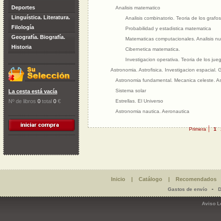
Deportes
Analisis matematico
Linguística. Literatura.
Analisis combinatorio. Teoria de los grafos
Filología
Probabilidad y estadistica matematica
Geografía. Biografía.
Matematicas computacionales. Analisis n
Historia
Cibernetica matematica.
Investigacion operativa. Teoria de los jue
Astronomia. Astrofisica. Investigacion espacial.
Astronomia fundamental. Mecanica celeste. As
Sistema solar
La cesta está vacía
Nº de libros
0
total
0
€
Estrellas. El Universo
Astronomia nautica. Aeronautica
|
Primera
1
Inicio
|
Catálogo
|
Recomendados
-
Gastos de envío
D
Aviso L