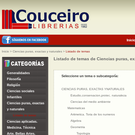
Inicio
>
Ciencias puras, exactas y naturales
>
Listado de temas
Listado de temas de Ciencias puras, ex
Generalidades
Seleccione un tema o subcategoría:
Filosofía
Religión
CIENCIAS PURAS, EXACTAS YNATURALES
Ciencias sociales
Estudio,conservacion,protec. naturaleza
Infantiles
Ciencias del medio ambiente
Ciencias puras, exactas
Matematicas
y naturales
Aritmetica. Toria de los numeros
Listado de temas
Algebra
Ciencias aplicadas.
Geometria
Medicina. Técnica
Arte. Bellas Artes.
Topologia