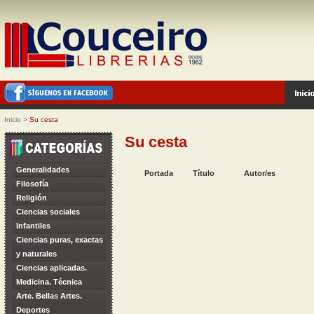
Inicio
>
Su cesta
Su cesta
Generalidades
Portada
Título
Autor/es
Filosofía
Religión
Ciencias sociales
Infantiles
Ciencias puras, exactas
y naturales
Ciencias aplicadas.
Medicina. Técnica
Arte. Bellas Artes.
Deportes