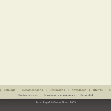
|
Catálogo
|
Recomendados
|
Destacados
|
Novedades
|
Ofertas
|
C
-
-
Gastos de envío
Devolución y anulaciones
Seguridad
Aviso Legal
© Grupo Sicom 2009