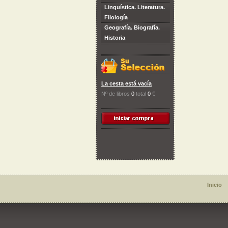
Linguística. Literatura.
Filología
Geografía. Biografía.
Historia
La cesta está vacía
Nº de libros
0
total
0
€
Inicio