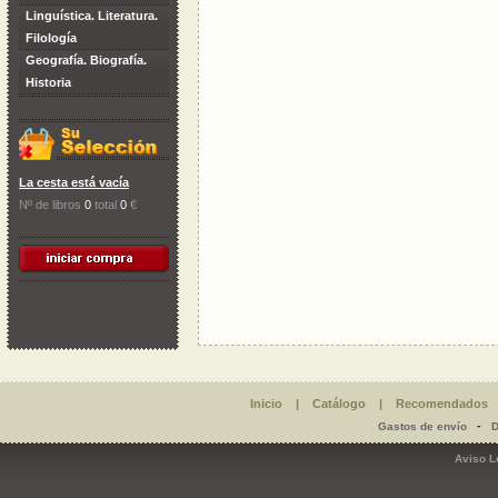
Linguística. Literatura.
Filología
Geografía. Biografía.
Historia
La cesta está vacía
Nº de libros
0
total
0
€
Inicio
|
Catálogo
|
Recomendados
-
Gastos de envío
D
Aviso L