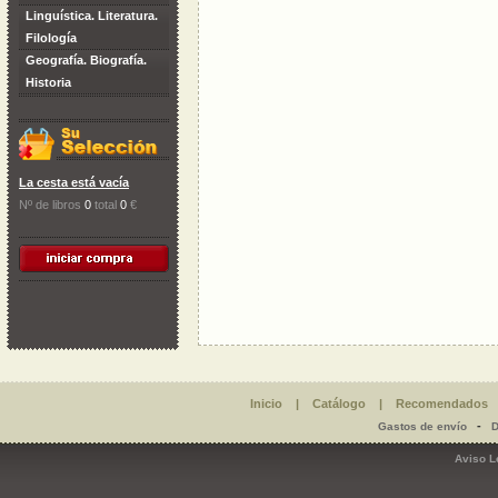
Linguística. Literatura.
Filología
Geografía. Biografía.
Historia
La cesta está vacía
Nº de libros
0
total
0
€
Inicio
|
Catálogo
|
Recomendados
-
Gastos de envío
D
Aviso L