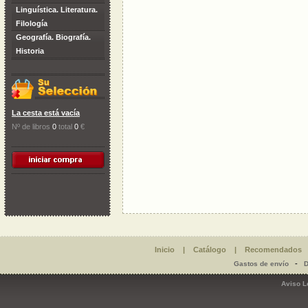
Linguística. Literatura.
Filología
Geografía. Biografía.
Historia
La cesta está vacía
Nº de libros
0
total
0
€
Inicio
|
Catálogo
|
Recomendados
-
Gastos de envío
D
Aviso L