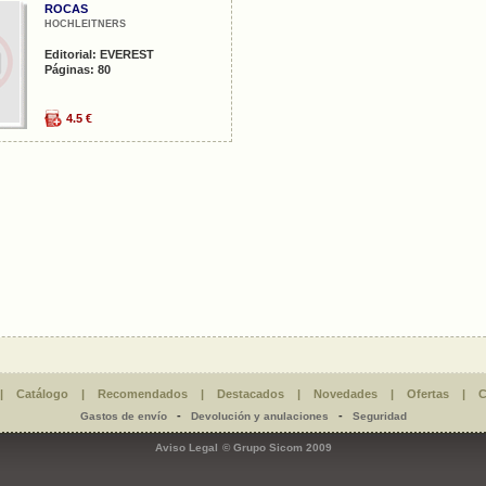
ROCAS
HOCHLEITNERS
Editorial: EVEREST
Páginas: 80
4.5 €
|
Catálogo
|
Recomendados
|
Destacados
|
Novedades
|
Ofertas
|
C
-
-
Gastos de envío
Devolución y anulaciones
Seguridad
Aviso Legal
© Grupo Sicom 2009