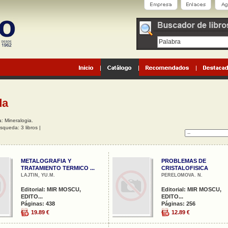
da
 Mineralogia.
squeda: 3 libros |
METALOGRAFIA Y
PROBLEMAS DE
TRATAMIENTO TERMICO ...
CRISTALOFISICA
LAJTIN, YU.M.
PERELOMOVA. N.
Editorial: MIR MOSCU,
Editorial: MIR MOSCU,
EDITO...
EDITO...
Páginas: 438
Páginas: 256
19.89 €
12.89 €