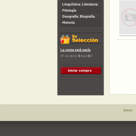
Linguística. Literatura.
Filología
Geografía. Biografía.
Historia
La cesta está vacía
Nº de libros
0
total
0
€
Inicio