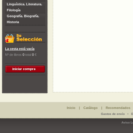
Linguística. Literatura.
Filología
Geografía. Biografía.
Historia
La cesta está vacía
Nº de libros
0
total
0
€
Inicio
|
Catálogo
|
Recomendados
-
Gastos de envío
D
Aviso L