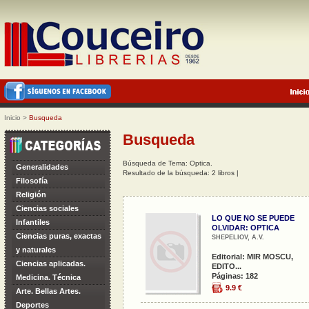
Inicio
>
Busqueda
Busqueda
Búsqueda de Tema: Optica.
Generalidades
Resultado de la búsqueda: 2 libros |
Filosofía
Religión
Ciencias sociales
LO QUE NO SE PUEDE
Infantiles
OLVIDAR: OPTICA
Ciencias puras, exactas
SHEPELIOV, A.V.
y naturales
Editorial: MIR MOSCU,
Ciencias aplicadas.
EDITO...
Páginas: 182
Medicina. Técnica
9.9 €
Arte. Bellas Artes.
Deportes