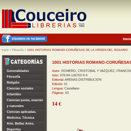
Inicio
>
Filosofía
>
1001 HISTORIAS ROMANO-CORUÑESAS DE LA VIRGEN DEL ROSARIO
1001 HISTORIAS ROMANO-CORUÑESAS
Generalidades
Autor:
ROMERO, CRISTOBAL Y VAZQUEZ, FRANCI
Isbn:
978-84-126703-9-4
Filosofía
Editorial:
ARENAS DISTRIBUCION
Religión
Edición:
01
Ciencias sociales
Lengua:
Castellano
Páginas:
63
Infantiles
Ciencias puras, exactas
14 €
y naturales
Ciencias aplicadas.
Medicina. Técnica
Arte. Bellas Artes.
Deportes