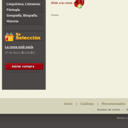
Añdir a la cesta
Linguística. Literatura.
Filología
Volver
Geografía. Biografía.
Historia
La cesta está vacía
Nº de libros
0
total
0
€
Inicio
|
Catálogo
|
Recomendados
-
Gastos de envío
D
Aviso L