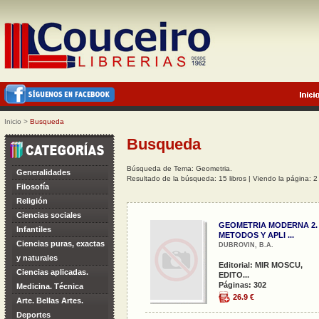
Inicio
>
Busqueda
Busqueda
Búsqueda de Tema: Geometria.
Generalidades
Resultado de la búsqueda: 15 libros | Viendo la página: 2
Filosofía
Religión
Ciencias sociales
GEOMETRIA MODERNA 2.
Infantiles
METODOS Y APLI ...
Ciencias puras, exactas
DUBROVIN, B.A.
y naturales
Editorial: MIR MOSCU,
Ciencias aplicadas.
EDITO...
Páginas: 302
Medicina. Técnica
26.9 €
Arte. Bellas Artes.
Deportes