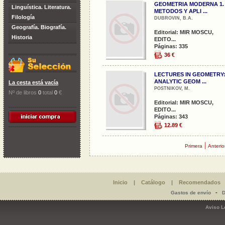
GEOMETRIA MODERNA 1.
Linguística. Literatura.
METODOS Y APLI ...
Filología
DUBROVIN, B.A.
Geografía. Biografía.
Editorial: MIR MOSCU,
Historia
EDITO...
Páginas: 335
36 €
LECTURES IN GEOMETRY
ANALYTIC GEOM ...
La cesta está vacía
POSTNIKOV, M.
Nº de libros
0
total
0
€
Editorial: MIR MOSCU,
EDITO...
Páginas: 343
12.89 €
|
Primera
Anterio
Inicio
|
Catálogo
|
Recomendados
-
Gastos de envío
D
Aviso L