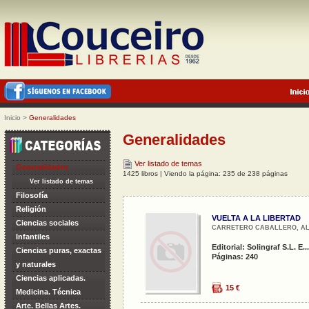
Inicio
>
Generalidades
Generalidades
Ver listado de temas
Generalidades
1425 libros | Viendo la página: 235 de 238 páginas
Ver listado de temas
Filosofía
Religión
VUELTA A LA LIBERTAD
Ciencias sociales
CARRETERO CABALLERO, ALO
Infantiles
Editorial: Solingraf S.L. E...
Ciencias puras, exactas
Páginas: 240
y naturales
Ciencias aplicadas.
15 €
Medicina. Técnica
Arte. Bellas Artes.