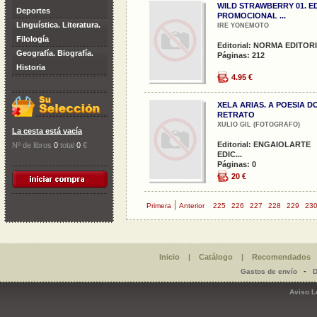
WILD STRAWBERRY 01. ED
Deportes
PROMOCIONAL ...
Linguística. Literatura.
IRE YONEMOTO
Filología
Editorial: NORMA EDITOR
Geografía. Biografía.
Páginas: 212
Historia
4.95 €
XELA ARIAS. A POESIA D
RETRATO
XULIO GIL (FOTOGRAFO)
La cesta está vacía
Editorial: ENGAIOLARTE
Nº de libros
0
total
0
€
EDIC...
Páginas: 0
20 €
|
Primera
Anterior
225
226
227
228
229
23
Inicio
|
Catálogo
|
Recomendados
-
Gastos de envío
D
Aviso L