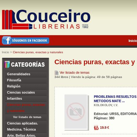
Inicio
>
Ciencias puras, exactas y naturales
Ciencias puras, exactas y
Ver listado de temas
Generalidades
344 libros | Viendo la página: 49 de 58 páginas
Filosofía
Religión
Ciencias sociales
PROBLEMAS RESUELTOS
Infantiles
METODOS MATE ...
Ciencias puras, exactas
KOLOKOLOV, I.V.
y naturales
Editorial: URSS, EDITORI
Ver listado de temas
Páginas: 380
Ciencias aplicadas.
19.9 €
Medicina. Técnica
Arte. Bellas Artes.