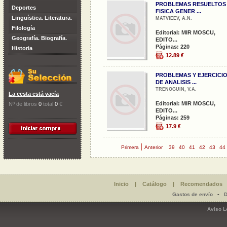
PROBLEMAS RESUELTOS
Deportes
FISICA GENER ...
Linguística. Literatura.
MATVIEEV, A.N.
Filología
Editorial: MIR MOSCU,
Geografía. Biografía.
EDITO...
Páginas: 220
Historia
12.89 €
PROBLEMAS Y EJERCICI
DE ANALISIS ...
TRENOGUIN, V.A.
La cesta está vacía
Editorial: MIR MOSCU,
Nº de libros
0
total
0
€
EDITO...
Páginas: 259
17.9 €
|
Primera
Anterior
39
40
41
42
43
44
Inicio
|
Catálogo
|
Recomendados
-
Gastos de envío
D
Aviso L