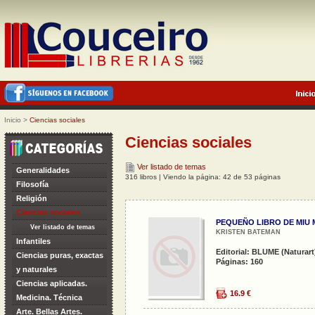
Inicio
>
Ciencias sociales
Ciencias sociales
Ver listado de temas
Generalidades
316 libros | Viendo la página: 42 de 53 páginas
Filosofía
Religión
Ciencias sociales
PEQUEÑO LIBRO DE MIU 
Ver listado de temas
KRISTEN BATEMAN
Infantiles
Editorial: BLUME (Naturart)
Ciencias puras, exactas
Páginas: 160
y naturales
Ciencias aplicadas.
16.9 €
Medicina. Técnica
Arte. Bellas Artes.