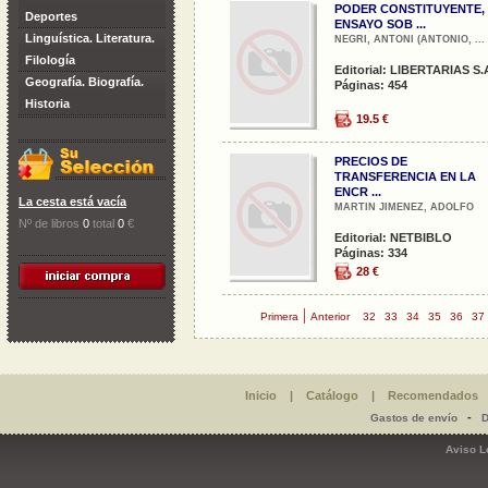
PODER CONSTITUYENTE, 
Deportes
ENSAYO SOB ...
Linguística. Literatura.
NEGRI, ANTONI (ANTONIO, ...
Filología
Editorial: LIBERTARIAS S.A
Geografía. Biografía.
Páginas: 454
Historia
19.5 €
PRECIOS DE
TRANSFERENCIA EN LA
ENCR ...
La cesta está vacía
MARTIN JIMENEZ, ADOLFO
Nº de libros
0
total
0
€
Editorial: NETBIBLO
Páginas: 334
28 €
|
Primera
Anterior
32
33
34
35
36
37
Inicio
|
Catálogo
|
Recomendados
-
Gastos de envío
D
Aviso L