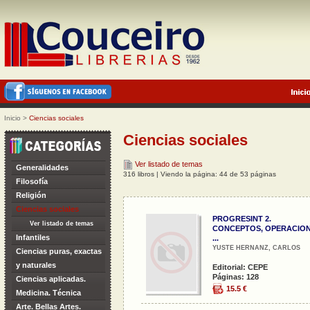
Inicio
>
Ciencias sociales
Ciencias sociales
Ver listado de temas
Generalidades
316 libros | Viendo la página: 44 de 53 páginas
Filosofía
Religión
Ciencias sociales
PROGRESINT 2.
Ver listado de temas
CONCEPTOS, OPERACIO
Infantiles
...
YUSTE HERNANZ, CARLOS
Ciencias puras, exactas
y naturales
Editorial: CEPE
Páginas: 128
Ciencias aplicadas.
15.5 €
Medicina. Técnica
Arte. Bellas Artes.