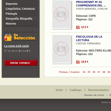
PROGRESINT Nº 24.
Deportes
COMPRENSION DEL ...
Linguística. Literatura.
YUSTE HERNANZ, CARLOS
Filología
Editorial: CEPE
Geografía. Biografía.
Páginas: 112
Historia
12.5 €
PSICOLOGIA DE LA
LECTURA
CUETOS, FERNANDO
La cesta está vacía
Editorial: WOLTERS KLU
Nº de libros
0
total
0
€
Páginas: 222
19.9 €
|
Primera
Anterior
34
35
36
37
38
39
Inicio
|
Catálogo
|
Recomendados
-
Gastos de envío
D
Aviso L