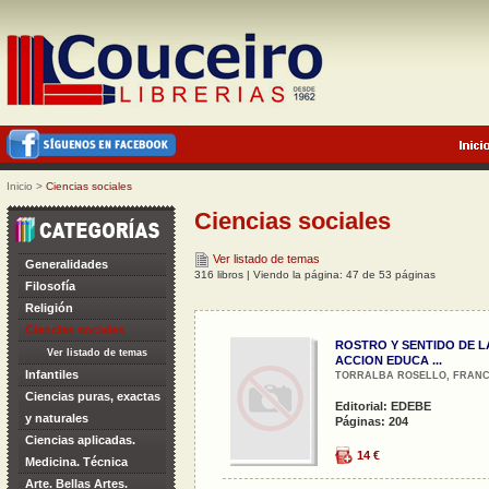
Inicio
>
Ciencias sociales
Ciencias sociales
Ver listado de temas
Generalidades
316 libros | Viendo la página: 47 de 53 páginas
Filosofía
Religión
Ciencias sociales
ROSTRO Y SENTIDO DE L
Ver listado de temas
ACCION EDUCA ...
Infantiles
TORRALBA ROSELLO, FRANCE
Ciencias puras, exactas
Editorial: EDEBE
y naturales
Páginas: 204
Ciencias aplicadas.
14 €
Medicina. Técnica
Arte. Bellas Artes.