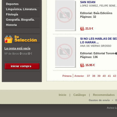
SAN XOAN
Deportes
LOPEZ GOMEZ, FELIPE SENE..
Linguística. Literatura.
Editorial: Baía Edicións
Filología
Páginas: 32
Geografía. Biografía.
Historia
21.5 €
SI NO LES HABLAS DE SE
LO HARAN ...
ANA DE VIERNA GROSSO
La cesta está vacía
Editorial: Editorial Torom�
Nº de libros
0
total
0
€
Páginas: 136
15.95 €
|
Primera
Anterior
37
38
39
40
41
42
Inicio
|
Catálogo
|
Recomendados
-
Gastos de envío
D
Aviso L