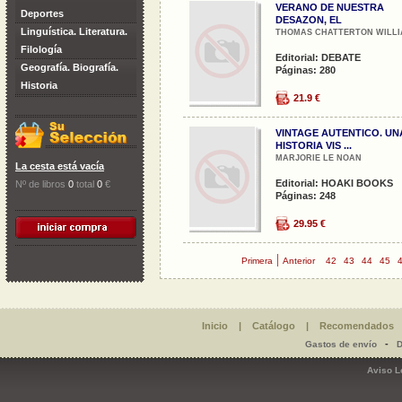
VERANO DE NUESTRA
Deportes
DESAZON, EL
Linguística. Literatura.
THOMAS CHATTERTON WILLIA
Filología
Editorial: DEBATE
Geografía. Biografía.
Páginas: 280
Historia
21.9 €
VINTAGE AUTENTICO. UN
HISTORIA VIS ...
MARJORIE LE NOAN
La cesta está vacía
Editorial: HOAKI BOOKS
Nº de libros
0
total
0
€
Páginas: 248
29.95 €
|
Primera
Anterior
42
43
44
45
Inicio
|
Catálogo
|
Recomendados
-
Gastos de envío
D
Aviso L