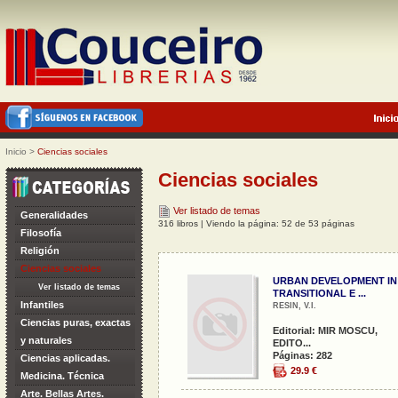
Inicio
>
Ciencias sociales
Ciencias sociales
Ver listado de temas
Generalidades
316 libros | Viendo la página: 52 de 53 páginas
Filosofía
Religión
Ciencias sociales
URBAN DEVELOPMENT IN
Ver listado de temas
TRANSITIONAL E ...
Infantiles
RESIN, V.I.
Ciencias puras, exactas
Editorial: MIR MOSCU,
y naturales
EDITO...
Páginas: 282
Ciencias aplicadas.
29.9 €
Medicina. Técnica
Arte. Bellas Artes.